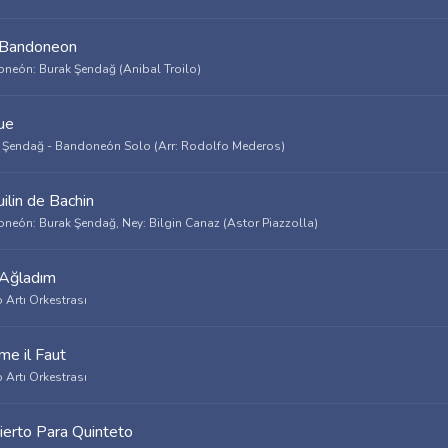
 Bandoneon
neón: Burak Şendağ (Anibal Troilo)
ue
 Şendağ - Bandoneón Solo (Arr: Rodolfo Mederos)
uilin de Bachin
neón: Burak Şendağ, Ney: Bilgin Canaz (Astor Piazzolla)
Ağladım
 Artı Orkestrası
e il Faut
 Artı Orkestrası
ierto Para Quinteto