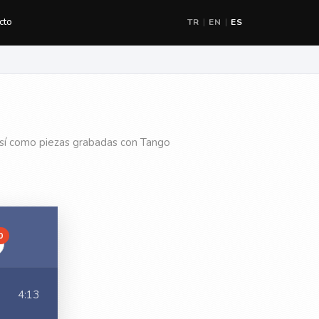
cto
TR
EN
ES
|
|
así como piezas grabadas con Tango
0
4:13