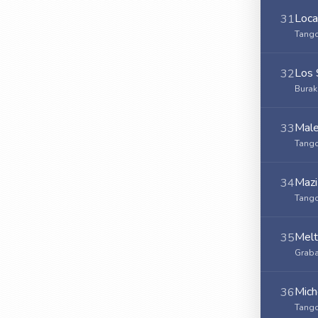
Loca
31
Tango
Los 
32
Burak
Mal
33
Tango
Mazi
34
Tango
Mel
35
Graba
Mich
36
Tango