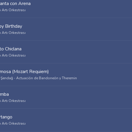
anta con Arena
 Artı Orkestrası
y Birthday
 Artı Orkestrası
nto Chiclana
 Artı Orkestrası
imosa (Mozart Requiem)
 Şendağ - Actuación de Bandoneón y Theremin
umba
 Artı Orkestrası
rtango
 Artı Orkestrası