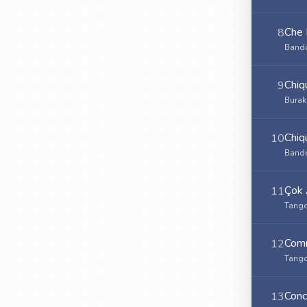
Che
8
Bando
Chiq
9
Burak
Chiq
10
Bando
Çok 
11
Tango
Comm
12
Tango
Conc
13