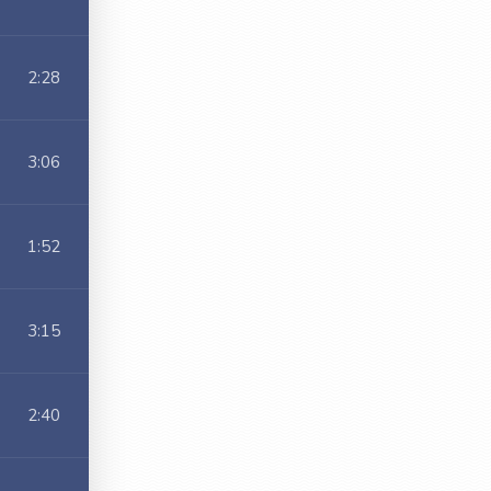
2:28
3:06
1:52
3:15
2:40