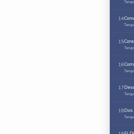
Tango
Conv
14
Tango
Cora
15
Tango
Corr
16
Tango
Desd
17
Tango
Dos 
18
Tango
El D
19