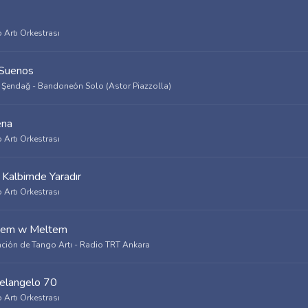
 Artı Orkestrası
Suenos
 Şendağ - Bandoneón Solo (Astor Piazzolla)
ena
 Artı Orkestrası
 Kalbimde Yaradır
 Artı Orkestrası
tem w Meltem
ción de Tango Artı - Radio TRT Ankara
elangelo 70
 Artı Orkestrası