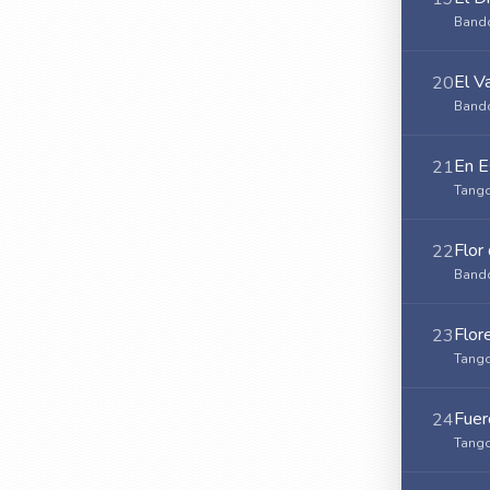
Bando
El V
20
Bando
En E
21
Tango
Flor
22
Bando
Flor
23
Tango
Fuer
24
Tango