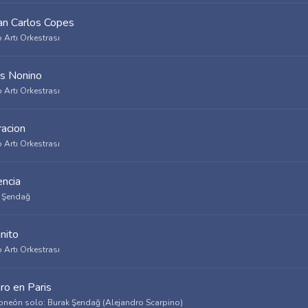
an Carlos Copes
 Artı Orkestrası
s Nonino
 Artı Orkestrası
acion
 Artı Orkestrası
ncia
 Şendağ
nito
 Artı Orkestrası
ro en Paris
neón solo: Burak Şendağ (Alejandro Scarpino)