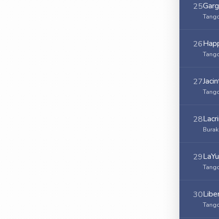
Garg
25
Tango
Happ
26
Tango
Jaci
27
Tango
Lacr
28
Burak
LaY
29
Tango
Libe
30
Tango