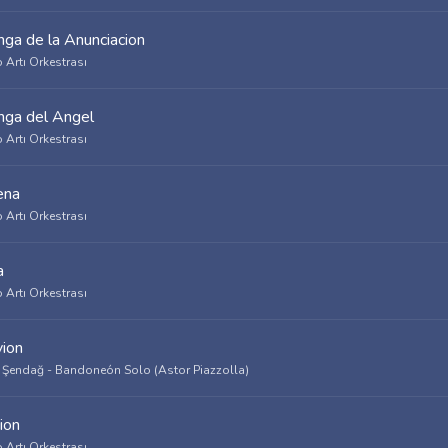
nga de la Anunciacion
 Artı Orkestrası
nga del Angel
 Artı Orkestrası
ena
 Artı Orkestrası
a
 Artı Orkestrası
vion
 Şendağ - Bandoneón Solo (Astor Piazzolla)
ion
 Artı Orkestrası