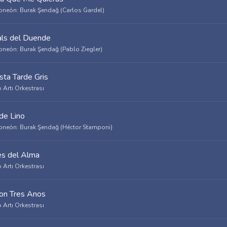
neón: Burak Şendağ (Carlos Gardel)
als del Duende
neón: Burak Şendağ (Pablo Ziegler)
sta Tarde Gris
 Artı Orkestrası
 de Lino
neón: Burak Şendağ (Héctor Stamponi)
es del Alma
 Artı Orkestrası
on Tres Anos
 Artı Orkestrası