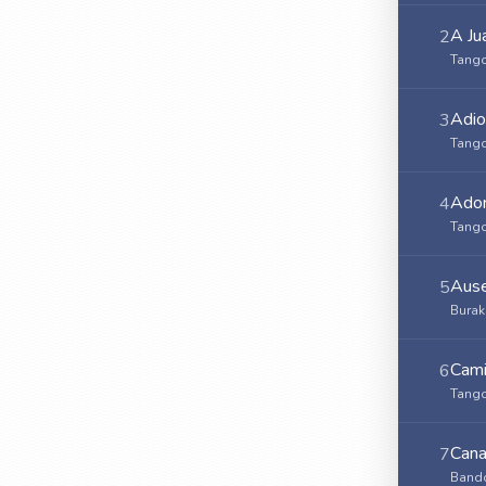
A Ju
2
Tango
Adio
3
Tango
Ador
4
Tango
Ause
5
Burak
Cami
6
Tango
Cana
7
Bando