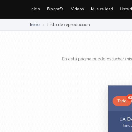
Inicio
Biografía
Videos
Musicalidad
Lista 
Inicio
›
Lista de reproducción
En esta página puede escuchar mis
62
Todo
A Ev
1
Tango