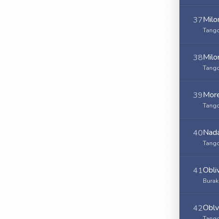
Milo
37
Tango
Milo
38
Tango
Mor
39
Tango
Nad
40
Tango
Obli
41
Burak
Oblv
42
Tango