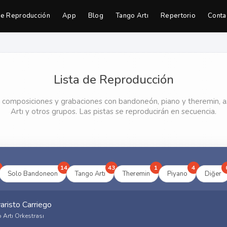
de Reproducción
App
Blog
Tango Artı
Repertorio
Conta
Lista de Reproducción
 composiciones y grabaciones con bandoneón, piano y theremin, 
Artı y otros grupos. Las pistas se reproducirán en secuencia.
14
43
1
4
Solo Bandoneon
Tango Artı
Theremin
Piyano
Diğer
aristo Carriego
 Artı Orkestrası