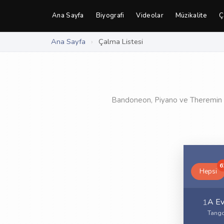
Ana Sayfa
Biyografi
Videolar
Müzikalite
Ç
Ana Sayfa
›
Çalma Listesi
Bandoneon, Piyano ve Theremin il
6
Hepsi
A Ev
1
Tango