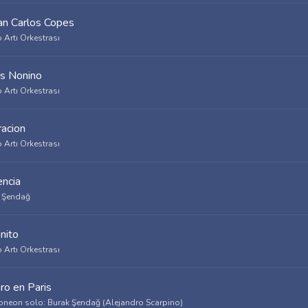
an Carlos Copes
 Artı Orkestrası
s Nonino
 Artı Orkestrası
acion
 Artı Orkestrası
ncia
 Şendağ
nito
 Artı Orkestrası
ro en Paris
neon solo: Burak Şendağ (Alejandro Scarpino)