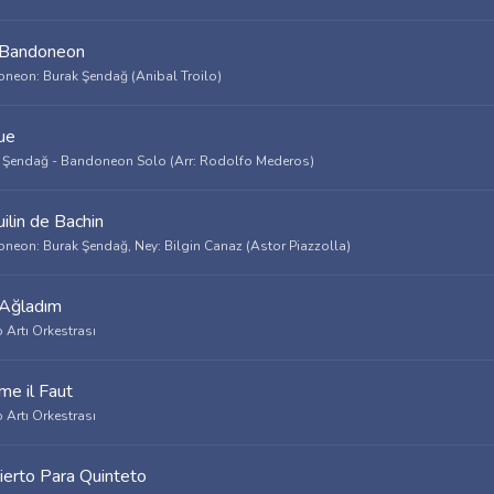
 Bandoneon
neon: Burak Şendağ (Anibal Troilo)
ue
 Şendağ - Bandoneon Solo (Arr: Rodolfo Mederos)
uilin de Bachin
neon: Burak Şendağ, Ney: Bilgin Canaz (Astor Piazzolla)
Ağladım
 Artı Orkestrası
e il Faut
 Artı Orkestrası
ierto Para Quinteto