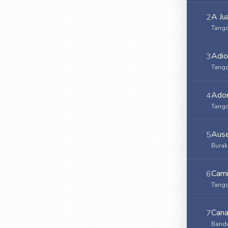
A Ju
2
Tango
Adio
3
Tango
Ador
4
Tango
Ause
5
Burak
Cami
6
Tango
Cana
7
Bando