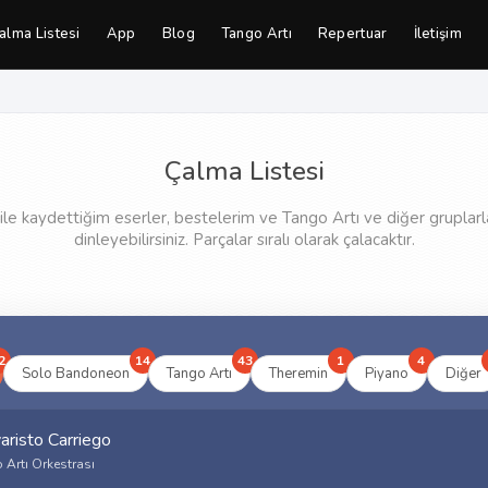
alma Listesi
App
Blog
Tango Artı
Repertuar
İletişim
Çalma Listesi
e kaydettiğim eserler, bestelerim ve Tango Artı ve diğer gruplarl
dinleyebilirsiniz. Parçalar sıralı olarak çalacaktır.
2
14
43
1
4
Solo Bandoneon
Tango Artı
Theremin
Piyano
Diğer
aristo Carriego
 Artı Orkestrası