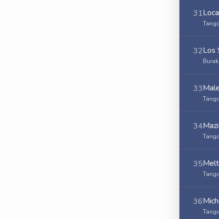
Loca
31
Tango
Los 
32
Burak
Mal
33
Tango
Mazi
34
Tango
Mel
35
Tango
Mich
36
Tango