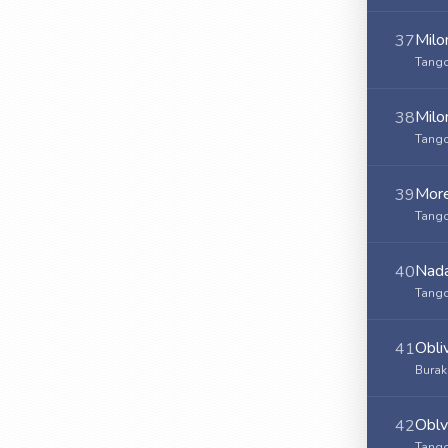
Milo
37
Tango
Milo
38
Tango
Mor
39
Tango
Nad
40
Tango
Obli
41
Burak
Oblv
42
Tango