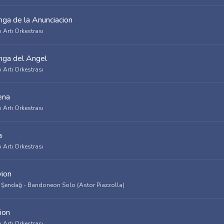
nga de la Anunciacion
 Artı Orkestrası
nga del Angel
 Artı Orkestrası
ena
 Artı Orkestrası
a
 Artı Orkestrası
vion
 Şendağ - Bandoneon Solo (Astor Piazzolla)
ion
 Artı Orkestrası