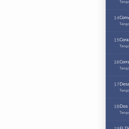
Tango
Conv
14
Tango
Cora
15
Tango
Corr
16
Tango
Desd
17
Tango
Dos 
18
Tango
El D
19