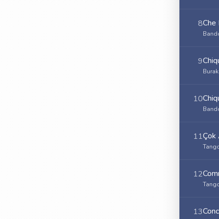
Che
8
Bando
Chiq
9
Burak
Chiq
10
Bando
Çok 
11
Tango
Comm
12
Tango
Conc
13