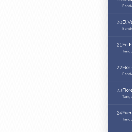
Bando
El V
20
Bando
En E
21
Tango
Flor
22
Bando
Flor
23
Tango
Fuer
24
Tango