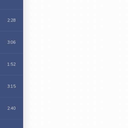
2:28
3:06
1:52
3:15
2:40