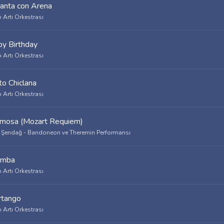
anta con Arena
 Artı Orkestrası
y Birthday
 Artı Orkestrası
nto Chiclana
 Artı Orkestrası
imosa (Mozart Requiem)
 Şendağ - Bandoneon ve Theremin Performansı
umba
 Artı Orkestrası
rtango
 Artı Orkestrası