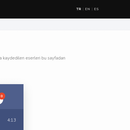
TR
EN
ES
|
|
a kaydedilen eserleri bu sayfadan
0
4:13