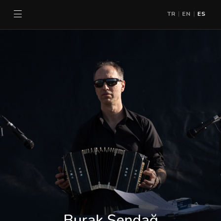
TR
EN
ES
|
|
Burak Şendağ