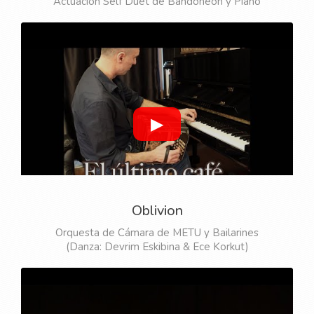
Actuación Self Duet de Bandoneón y Piano
▶
Oblivion
Orquesta de Cámara de METU y Bailarines
(Danza: Devrim Eskibina & Ece Korkut)