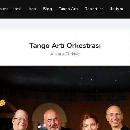
alma Listesi
App
Blog
Tango Artı
Repertuar
İletişim
Tango Artı Orkestrası
Ankara, Türkiye