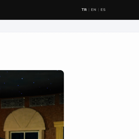
TR
EN
ES
|
|