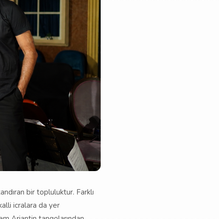
dıran bir topluluktur. Farklı
lli icralara da yer
nem Arjantin tangolarından