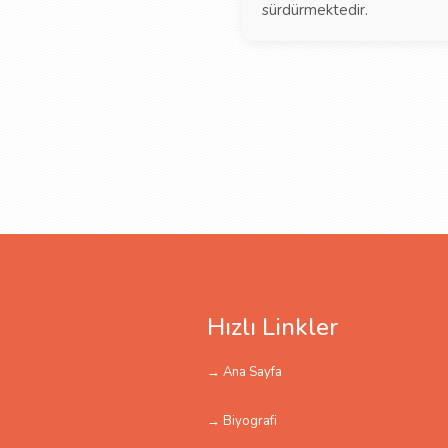
sürdürmektedir.
Hızlı Linkler
→ Ana Sayfa
→ Biyografi