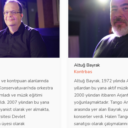
Altuğ Bayrak
Kontrbas
 ve kontrpuan alanlarında
Altuğ Bayrak, 1972 yılında 
Konservatuvarı'nda orkestra
yıllardan bu yana aktif müzi
amladı ve müzik eğitimi
2000 yılından itibaren Arja
ldı. 2007 yılından bu yana
yoğunlaşmaktadır. Tango Artı
iyanist olarak yer almakta,
arasında yer alan Bayrak, yur
rsitesi Devlet
konserler verdi. Halen Tang
 üyesi olarak
sanatçısı olarak çalışmaların