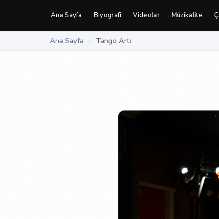
Ana Sayfa
Biyografi
Videolar
Müzikalite
Ç
Ana Sayfa
›
Tango Artı