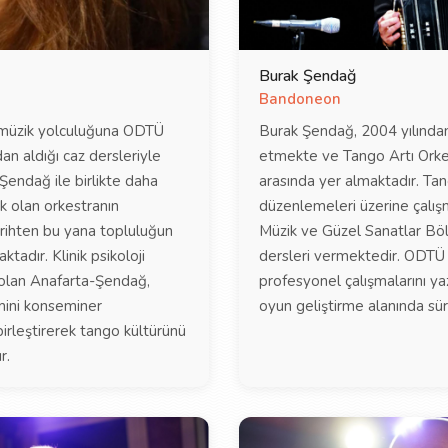
Burak Şendağ
Bandoneon
müzik yolculuğuna ODTÜ
Burak Şendağ, 2004 yılında
dan aldığı caz dersleriyle
etmekte ve Tango Artı Orkes
Şendağ ile birlikte daha
arasında yer almaktadır. Tan
k olan orkestranın
düzenlemeleri üzerine çalı
arihten bu yana topluluğun
Müzik ve Güzel Sanatlar Bö
tadır. Klinik psikoloji
dersleri vermektedir. ODTÜ
 olan Anafarta-Şendağ,
profesyonel çalışmalarını y
mini konseminer
oyun geliştirme alanında sü
irleştirerek tango kültürünü
r.