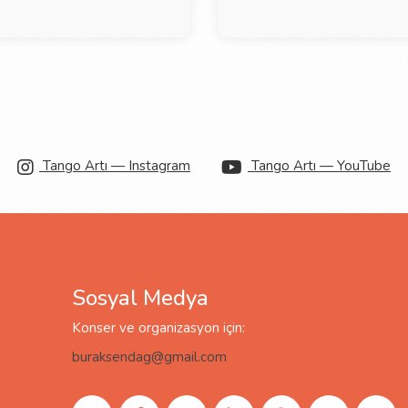
Tango Artı — Instagram
Tango Artı — YouTube
Sosyal Medya
Konser ve organizasyon için:
buraksendag@gmail.com