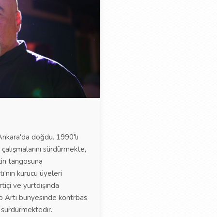
Ankara'da doğdu. 1990'lı
k çalışmalarını sürdürmekte,
ntin tangosuna
'nın kurucu üyeleri
tiçi ve yurtdışında
o Artı bünyesinde kontrbas
ı sürdürmektedir.