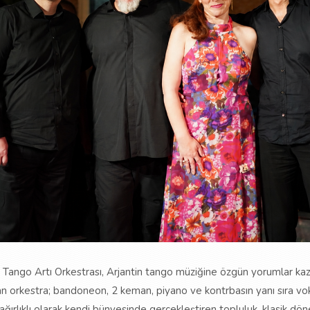
 Tango Artı Orkestrası, Arjantin tango müziğine özgün yorumlar kazan
n orkestra; bandoneon, 2 keman, piyano ve kontrbasın yanı sıra voka
ğırlıklı olarak kendi bünyesinde gerçekleştiren topluluk, klasik dö