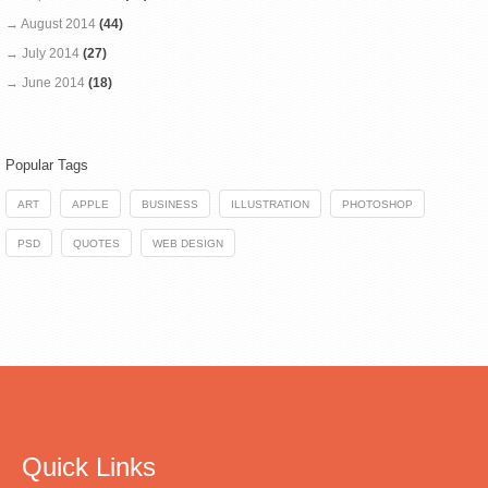
→ August 2014
(44)
→ July 2014
(27)
→ June 2014
(18)
Popular Tags
ART
APPLE
BUSINESS
ILLUSTRATION
PHOTOSHOP
PSD
QUOTES
WEB DESIGN
Quick Links