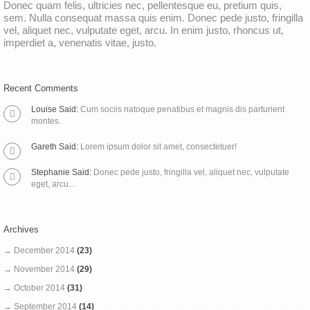
Donec quam felis, ultricies nec, pellentesque eu, pretium quis,
sem. Nulla consequat massa quis enim. Donec pede justo, fringilla
vel, aliquet nec, vulputate eget, arcu. In enim justo, rhoncus ut,
imperdiet a, venenatis vitae, justo.
Recent Comments
Louise Said:
Cum sociis natoque penatibus et magnis dis parturient
montes.
Gareth Said:
Lorem ipsum dolor sit amet, consectetuer!
Stephanie Said:
Donec pede justo, fringilla vel, aliquet nec, vulputate
eget, arcu...
Archives
→ December 2014
(23)
→ November 2014
(29)
→ October 2014
(31)
→ September 2014
(14)