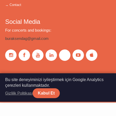
→ Contact
Social Media
For concerts and bookings:
buraksendag@gmail.com
Bu site deneyiminizi iyileştirmek için Google Analytics
çerezleri kullanmaktadır.
© Copyright 2026. - Burak Şendağ
Kabul Et
Gizlilik Politikası