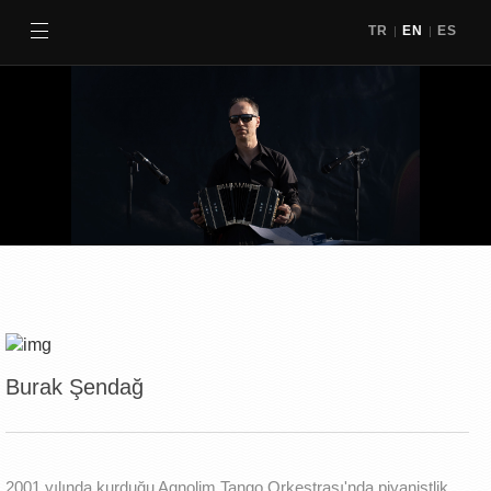
TR
EN
ES
|
|
Burak Şendağ
2001 yılında kurduğu Agnolim Tango Orkestrası'nda piyanistlik