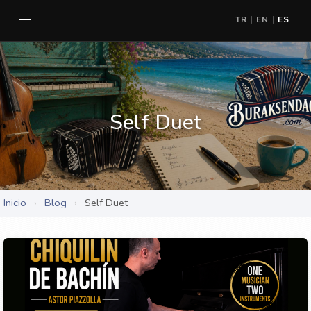
TR
EN
ES
|
|
Self Duet
Inicio
›
Blog
›
Self Duet