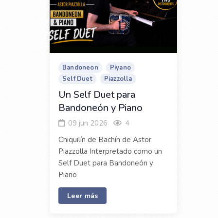
Bandoneon
Piyano
Self Duet
Piazzolla
Un Self Duet para
Bandoneón y Piano
09 jun 2026
4
Chiquilín de Bachín de Astor
Piazzolla Interpretado como un
Self Duet para Bandoneón y
Piano
Leer más