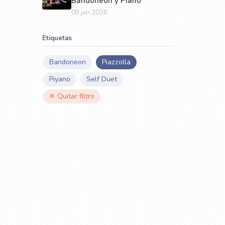
Bandoneón y Piano
09 jun 2026
Etiquetas
Bandoneon
Piazzolla
Piyano
Self Duet
✕ Quitar filtro