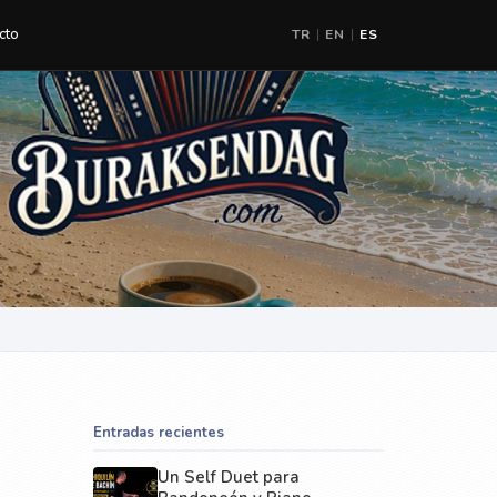
cto
TR
EN
ES
|
|
Entradas recientes
Un Self Duet para