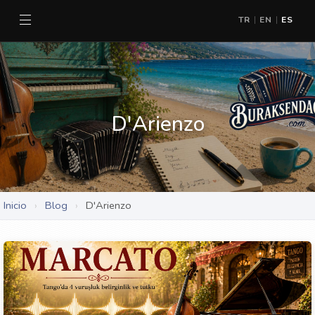
TR
EN
ES
|
|
D'Arienzo
Inicio
›
Blog
›
D'Arienzo