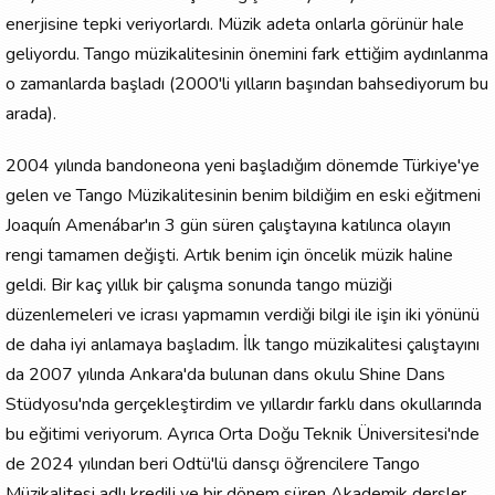
enerjisine tepki veriyorlardı. Müzik adeta onlarla görünür hale
geliyordu. Tango müzikalitesinin önemini fark ettiğim aydınlanma
o zamanlarda başladı (2000'li yılların başından bahsediyorum bu
arada).
2004 yılında bandoneona yeni başladığım dönemde Türkiye'ye
gelen ve Tango Müzikalitesinin benim bildiğim en eski eğitmeni
Joaquín Amenábar'ın 3 gün süren çalıştayına katılınca olayın
rengi tamamen değişti. Artık benim için öncelik müzik haline
geldi. Bir kaç yıllık bir çalışma sonunda tango müziği
düzenlemeleri ve icrası yapmamın verdiği bilgi ile işin iki yönünü
de daha iyi anlamaya başladım. İlk tango müzikalitesi çalıştayını
da 2007 yılında Ankara'da bulunan dans okulu Shine Dans
Stüdyosu'nda gerçekleştirdim ve yıllardır farklı dans okullarında
bu eğitimi veriyorum. Ayrıca Orta Doğu Teknik Üniversitesi'nde
de 2024 yılından beri Odtü'lü dansçı öğrencilere Tango
Müzikalitesi adlı kredili ve bir dönem süren Akademik dersler