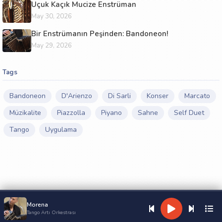
Uçuk Kaçık Mucize Enstrüman
May 30, 2026
Bir Enstrümanın Peşinden: Bandoneon!
May 29, 2026
Tags
Bandoneon
D'Arienzo
Di Sarli
Konser
Marcato
Müzikalite
Piazzolla
Piyano
Sahne
Self Duet
Tango
Uygulama
Morena
Tango Artı Orkestrası