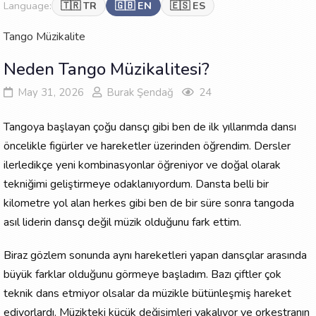
Language:
🇹🇷 TR
🇬🇧 EN
🇪🇸 ES
Tango
Müzikalite
Neden Tango Müzikalitesi?
May 31, 2026
Burak Şendağ
24
Tangoya başlayan çoğu dansçı gibi ben de ilk yıllarımda dansı
öncelikle figürler ve hareketler üzerinden öğrendim. Dersler
ilerledikçe yeni kombinasyonlar öğreniyor ve doğal olarak
tekniğimi geliştirmeye odaklanıyordum. Dansta belli bir
kilometre yol alan herkes gibi ben de bir süre sonra tangoda
asıl liderin dansçı değil müzik olduğunu fark ettim.
Biraz gözlem sonunda aynı hareketleri yapan dansçılar arasında
büyük farklar olduğunu görmeye başladım. Bazı çiftler çok
teknik dans etmiyor olsalar da müzikle bütünleşmiş hareket
ediyorlardı. Müzikteki küçük değişimleri yakalıyor ve orkestranın