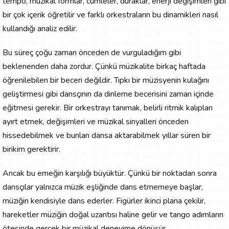
tempo, müzikal formlar, cümleler, duraklar, enerji değişimleri gibi
bir çok içerik öğretilir ve farklı orkestraların bu dinamikleri nasıl
kullandığı analiz edilir.
Bu süreç çoğu zaman önceden de vurguladığım gibi
beklenenden daha zordur. Çünkü müzikalite birkaç haftada
öğrenilebilen bir beceri değildir. Tıpkı bir müzisyenin kulağını
geliştirmesi gibi dansçının da dinleme becerisini zaman içinde
eğitmesi gerekir. Bir orkestrayı tanımak, belirli ritmik kalıpları
ayırt etmek, değişimleri ve müzikal sinyalleri önceden
hissedebilmek ve bunları dansa aktarabilmek yıllar süren bir
birikim gerektirir.
Ancak bu emeğin karşılığı büyüktür. Çünkü bir noktadan sonra
dansçılar yalnızca müzik eşliğinde dans etmemeye başlar,
müziğin kendisiyle dans ederler. Figürler ikinci plana çekilir,
hareketler müziğin doğal uzantısı haline gelir ve tango adımların
ötesinde gerçek bir müzikal deneyime dönüşür.