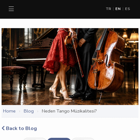
TR
EN
ES
|
|
Home
›
Blog
›
Neden Tango Müzikalitesi?
Back to Blog